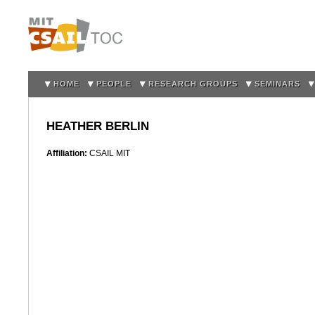
Sk
m
co
HOME
PEOPLE
RESEARCH GROUPS
SEMINARS
HEATHER BERLIN
Affiliation:
CSAIL MIT