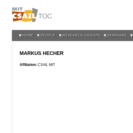
Sk
m
co
HOME
PEOPLE
RESEARCH GROUPS
SEMINARS
MARKUS HECHER
Affiliation:
CSAIL MIT